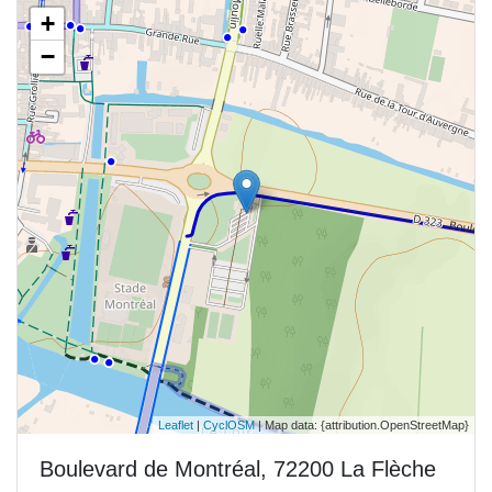
+
−
Leaflet
|
CyclOSM
| Map data: {attribution.OpenStreetMap}
Boulevard de Montréal, 72200 La Flèche